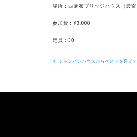
場所：西麻布ブリッジハウス（最寄
参加費：¥3,000
定員：30
投
シャンパンハウスからゲストを迎え
稿
ナ
ビ
ゲ
ー
シ
ョ