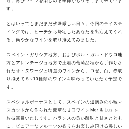
近。再びワインを楽しめる季節がもうそこまで来ていま
す。
とはいってもまだまだ残暑厳しい日々。今回のテイステ
ィングでは、ビーチから帰宅したあなたを出迎えてくれ
る、爽やかなワインを取り揃えてみました。
スペイン・ガリシア地方、およびポルトガル・ドウロ地
方とアレンテージョ地方で土着の葡萄品種から手作りさ
れたオ・ヌワージュ特選のワインから、ロゼ、白、赤取
り揃えて８~10種類のワインを味わっていただく予定で
す。
スペシャルボーナスとして、スペインの遅摘みの小粒マ
スカットから作られた豪華な甘口ワインMar & Luz を
お披露目いたします。バランスの良い酸味と甘さととも
に、ピュアーなフルーツの香りをお楽しみ頂ける美しい