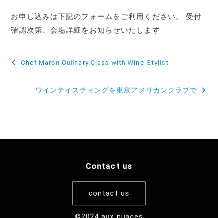
お申し込みは下記のフォームをご利用ください。 受付
確認次第、会場詳細をお知らせいたします
投
Chef Maron Culinary Class with Wine Stylist
稿
ワインテイスティングを東京アメリカンクラブで
ナ
ビ
ゲ
ー
シ
Contact us
ョ
contact us
ン
©2024 aux nuages